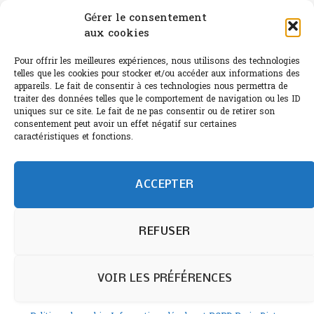
Canicule : A quand le CHR à « l’heure espagnole » ?
Gérer le consentement
aux cookies
Le Bouchon
Pour offrir les meilleures expériences, nous utilisons des technologies
Sélection de rosés 2026
telles que les cookies pour stocker et/ou accéder aux informations des
appareils. Le fait de consentir à ces technologies nous permettra de
traiter des données telles que le comportement de navigation ou les ID
uniques sur ce site. Le fait de ne pas consentir ou de retirer son
consentement peut avoir un effet négatif sur certaines
L'abus d'alcool est dangereux pour la santé.
caractéristiques et fonctions.
Sachez consommer avec modération.
©paris-bistro 2026 Paris-bistro.com est une publication 100%
humain et 0% IA de Paris Bistro Editions - SARL de Presse -
ACCEPTER
mail: contact@paris-bistro.com
Informations légales et
RGPD
Annoncer sur Paris-bistro
REFUSER
VOIR LES PRÉFÉRENCES