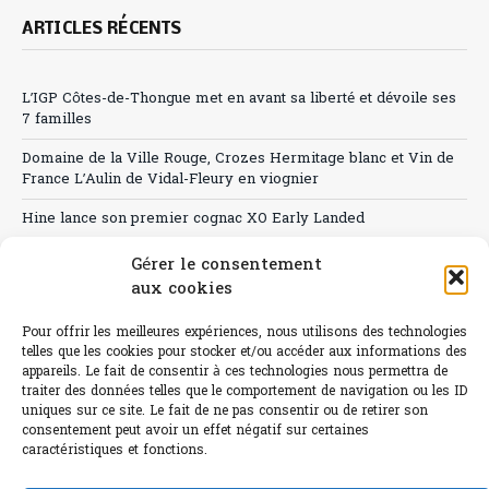
ARTICLES RÉCENTS
L’IGP Côtes-de-Thongue met en avant sa liberté et dévoile ses
7 familles
Domaine de la Ville Rouge, Crozes Hermitage blanc et Vin de
France L’Aulin de Vidal-Fleury en viognier
Hine lance son premier cognac XO Early Landed
Canicule : A quand le CHR à « l’heure espagnole » ?
Gérer le consentement
aux cookies
Le Bouchon
Pour offrir les meilleures expériences, nous utilisons des technologies
Sélection de rosés 2026
telles que les cookies pour stocker et/ou accéder aux informations des
appareils. Le fait de consentir à ces technologies nous permettra de
traiter des données telles que le comportement de navigation ou les ID
uniques sur ce site. Le fait de ne pas consentir ou de retirer son
consentement peut avoir un effet négatif sur certaines
L'abus d'alcool est dangereux pour la santé.
caractéristiques et fonctions.
Sachez consommer avec modération.