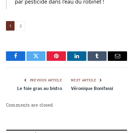
par pesticide dans l’eau du robinet !
1
2
Facebook
Twitter
Pinterest
LinkedIn
Tumblr
Email
PREVIOUS ARTICLE
NEXT ARTICLE
Le foie gras au bistro
Véronique Bonifassi
Comments are closed.