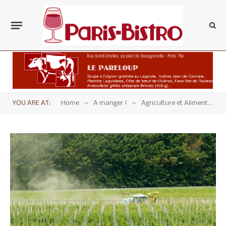
»
»
YOU ARE AT:
Home
A manger !
Agriculture et Alimentation