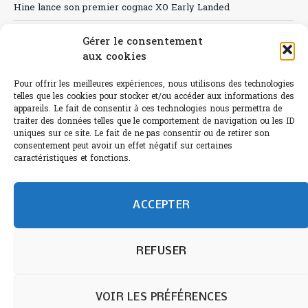
Hine lance son premier cognac XO Early Landed
Canicule : A quand le CHR à « l’heure espagnole » ?
Gérer le consentement
aux cookies
Le Bouchon
Sélection de rosés 2026
Pour offrir les meilleures expériences, nous utilisons des technologies
telles que les cookies pour stocker et/ou accéder aux informations des
appareils. Le fait de consentir à ces technologies nous permettra de
traiter des données telles que le comportement de navigation ou les ID
uniques sur ce site. Le fait de ne pas consentir ou de retirer son
consentement peut avoir un effet négatif sur certaines
L'abus d'alcool est dangereux pour la santé.
caractéristiques et fonctions.
Sachez consommer avec modération.
©paris-bistro 2026 Paris-bistro.com est une publication 100%
humain et 0% IA de Paris Bistro Editions - SARL de Presse -
ACCEPTER
mail: contact@paris-bistro.com
Informations légales et
RGPD
Annoncer sur Paris-bistro
REFUSER
VOIR LES PRÉFÉRENCES